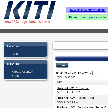
Takaisin kirjautumisruutuun
Kirjaudu ilmoittajalisenssillä
Lisenssit
Osta
Kilpailut
Kilpailukalenteri
Sarjat
Löytyi 15 sarjaa.
Nimi
Ralli SM 2026 1-ohjaajat
AKK SPORTS OY
Ralli SM 2026 Tiimimestaruus
AKK SPORTS OY
Rallisprint SM - Joukkueiden Suomi C