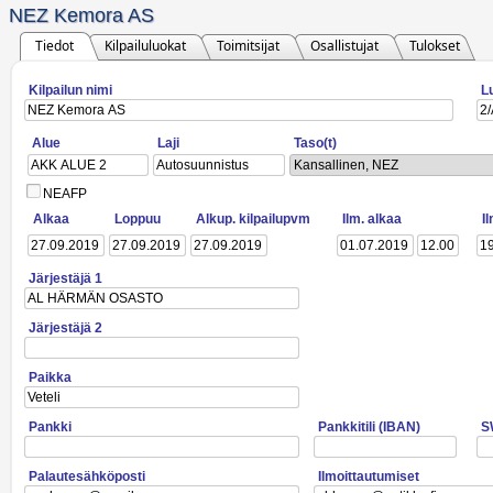
NEZ Kemora AS
Tiedot
Kilpailuluokat
Toimitsijat
Osallistujat
Tulokset
Kilpailun nimi
L
Alue
Laji
Taso(t)
Kansallinen, NEZ
NEAFP
Alkaa
Loppuu
Alkup. kilpailupvm
Ilm. alkaa
I
Järjestäjä 1
Järjestäjä 2
Paikka
Pankki
Pankkitili (IBAN)
S
Palautesähköposti
Ilmoittautumiset