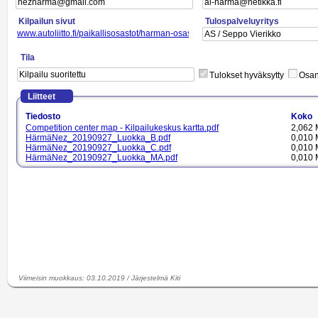
Kilpailun sivut
Tulospalveluyritys
www.autoliitto.fi/paikallisosastot/harman-osasto
Tila
Tulokset hyväksytty
Osano
Liitteet
Tiedosto
Koko
Competition center map - Kilpailukeskus kartta.pdf
2,062 
HärmäNez_20190927_Luokka_B.pdf
0,010 
HärmäNez_20190927_Luokka_C.pdf
0,010 
HärmäNez_20190927_Luokka_MA.pdf
0,010 
HärmäNez_20190927_Luokka_NFi.pdf
0,010 
HärmäNez_20190927_Luokka_NFore.pdf
0,012 
Kilpailukutsu NEZ Kemora AS 2019.pdf
0,088 
NEZ Kemora Start List - Lähtöluettelo.pdf
2,168 
NeZ_Kemora_Jaksokohtaiset_20190927.pdf
0,248 
NeZ_Kemora_Jaksokohtaiset_20190927.xls
0,046 
Viimeisin muokkaus
:
03.10.2019
/
Järjestelmä Kiti