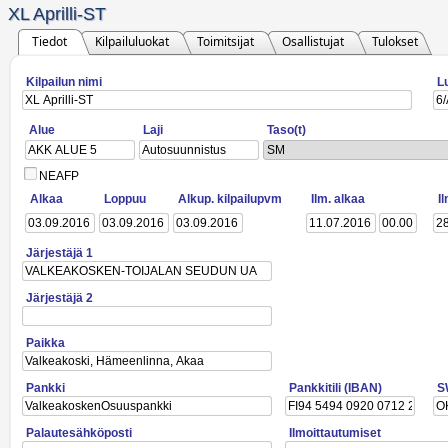
XL Aprilli-ST
Tiedot
Kilpailuluokat
Toimitsijat
Osallistujat
Tulokset
Kilpailun nimi
L
Alue
Laji
Taso(t)
SM
NEAFP
Alkaa
Loppuu
Alkup. kilpailupvm
Ilm. alkaa
I
Järjestäjä 1
Järjestäjä 2
Paikka
Pankki
Pankkitili (IBAN)
S
Palautesähköposti
Ilmoittautumiset