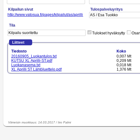
Kilpailun sivut
Tulospalveluyritys
http://www.vatosua.fi/pages/kilpailut/as/aprilli-st.php
Tila
Tulokset hyväksytty
Osano
Liitteet
Tiedosto
Koko
20160905_Luokantulos.txt
0,007 Mt
KUTSU XL Aprilli-ST.pdf
0,209 Mt
Luokanasema.txt
0,018 Mt
XL Aprilli ST Lähtöluettelo.pdf
1,376 Mt
Viimeisin muokkaus
:
14.03.2017
/
Iiro Palmi