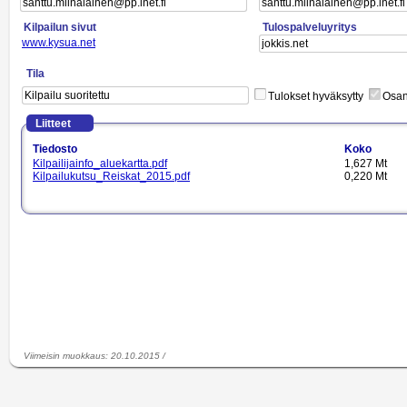
Kilpailun sivut
Tulospalveluyritys
www.kysua.net
Tila
Tulokset hyväksytty
Osano
Liitteet
Tiedosto
Koko
Kilpailijainfo_aluekartta.pdf
1,627 Mt
Kilpailukutsu_Reiskat_2015.pdf
0,220 Mt
Viimeisin muokkaus
:
20.10.2015
/