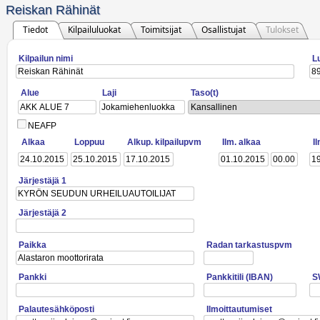
Reiskan Rähinät
Tiedot
Kilpailuluokat
Toimitsijat
Osallistujat
Tulokset
Kilpailun nimi
L
Alue
Laji
Taso(t)
Kansallinen
NEAFP
Alkaa
Loppuu
Alkup. kilpailupvm
Ilm. alkaa
I
Järjestäjä 1
Järjestäjä 2
Paikka
Radan tarkastuspvm
Pankki
Pankkitili (IBAN)
S
Palautesähköposti
Ilmoittautumiset