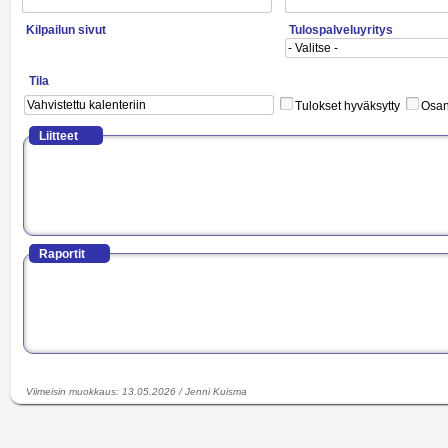
Kilpailun sivut
Tulospalveluyritys
Tila
Tulokset hyväksytty
Osano
Liitteet
Raportit
Viimeisin muokkaus
:
13.05.2026
/
Jenni Kuisma