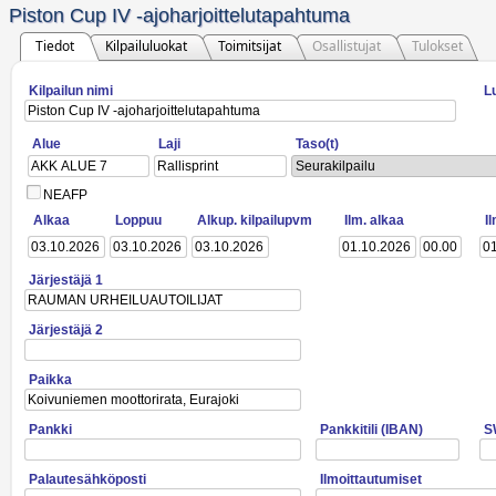
Piston Cup IV -ajoharjoittelutapahtuma
Tiedot
Kilpailuluokat
Toimitsijat
Osallistujat
Tulokset
Kilpailun nimi
L
Alue
Laji
Taso(t)
Seurakilpailu
NEAFP
Alkaa
Loppuu
Alkup. kilpailupvm
Ilm. alkaa
I
Järjestäjä 1
Järjestäjä 2
Paikka
Pankki
Pankkitili (IBAN)
S
Palautesähköposti
Ilmoittautumiset