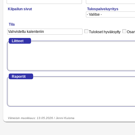
Kilpailun sivut
Tulospalveluyritys
Tila
Tulokset hyväksytty
Osano
Liitteet
Raportit
Viimeisin muokkaus
:
13.05.2026
/
Jenni Kuisma