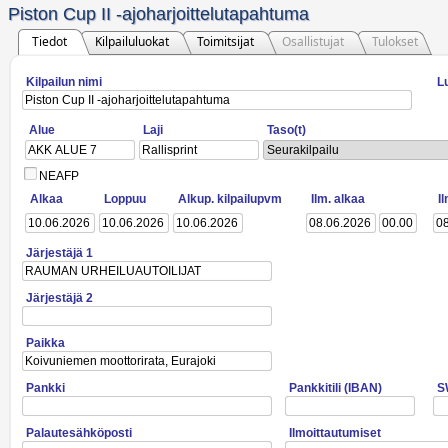
Piston Cup II -ajoharjoittelutapahtuma
Tiedot
Kilpailuluokat
Toimitsijat
Osallistujat
Tulokset
Kilpailun nimi
L
Alue
Laji
Taso(t)
Seurakilpailu
NEAFP
Alkaa
Loppuu
Alkup. kilpailupvm
Ilm. alkaa
I
Järjestäjä 1
Järjestäjä 2
Paikka
Pankki
Pankkitili (IBAN)
S
Palautesähköposti
Ilmoittautumiset