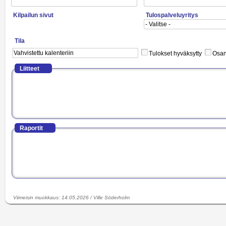
Kilpailun sivut
Tulospalveluyritys
Tila
Tulokset hyväksytty
Osano
Liitteet
Raportit
Viimeisin muokkaus
:
14.05.2026
/
Ville Söderholm