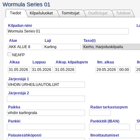
Wormula Series 01
Tiedot
Kilpailuluokat
Toimitsijat
Osallistujat
Tulokset
Kilpailun nimi
L
Alue
Laji
Taso(t)
Kerho, Harjoituskilpailu
NEAFP
Alkaa
Loppuu
Alkup. kilpailupvm
Ilm. alkaa
I
Järjestäjä 1
Järjestäjä 2
Paikka
Radan tarkastuspvm
Pankki
Pankkitili (IBAN)
S
Palautesähköposti
Ilmoittautumiset