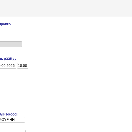
upanro
lm. päättyy
WIFT-koodi