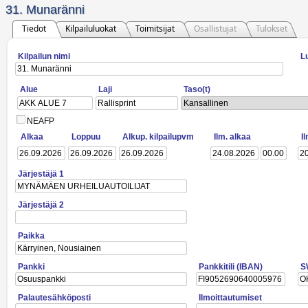
31. Munaränni
Tiedot
Kilpailuluokat
Toimitsijat
Osallistujat
Tulokset
Kilpailun nimi
L
Alue
Laji
Taso(t)
Kansallinen
NEAFP
Alkaa
Loppuu
Alkup. kilpailupvm
Ilm. alkaa
I
Järjestäjä 1
Järjestäjä 2
Paikka
Pankki
Pankkitili (IBAN)
S
Palautesähköposti
Ilmoittautumiset