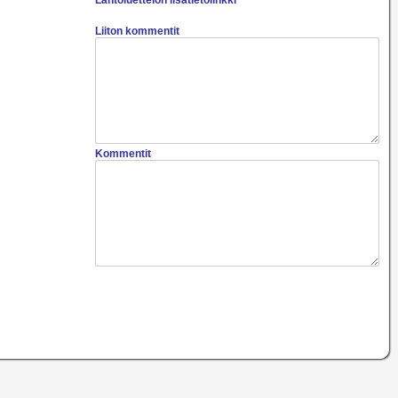
Lähtöluettelon lisätietolinkki
Liiton kommentit
Kommentit