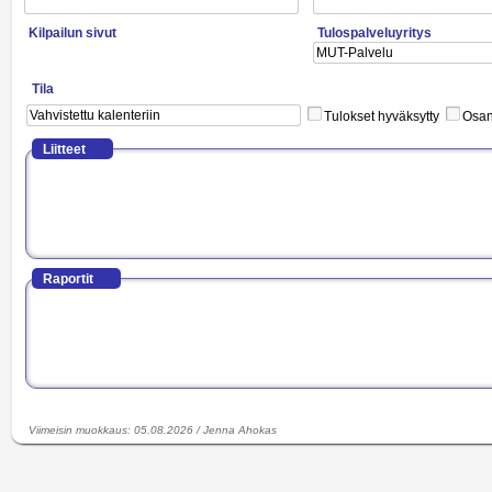
Kilpailun sivut
Tulospalveluyritys
Tila
Tulokset hyväksytty
Osano
Liitteet
Raportit
Viimeisin muokkaus
:
05.08.2026
/
Jenna Ahokas