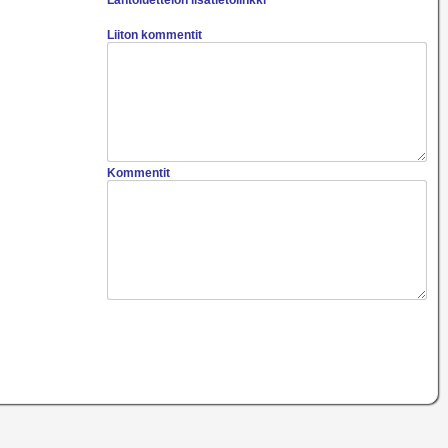
Lähtöluettelon lisätietolinkki
Liiton kommentit
Kommentit