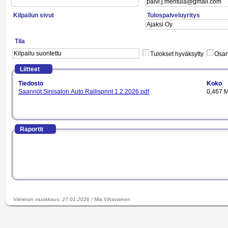
Kilpailun sivut
Tulospalveluyritys
Tila
Tulokset hyväksytty
Osano
Liitteet
Tiedosto
Koko
Saannöt Sinisalon Auto Rallisprint 1.2.2026.pdf
0,467 M
Raportit
Viimeisin muokkaus
:
27.01.2026
/
Mia Vihavainen