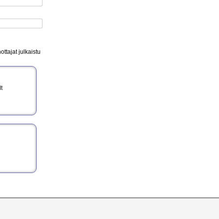
ttajat julkaistu
t