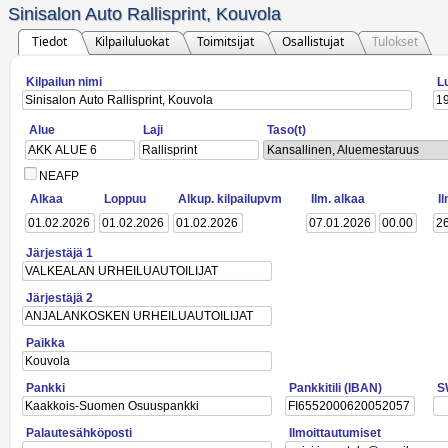
Sinisalon Auto Rallisprint, Kouvola
Tiedot
Kilpailuluokat
Toimitsijat
Osallistujat
Tulokset
Kilpailun nimi
L
Alue
Laji
Taso(t)
Kansallinen, Aluemestaruus
NEAFP
Alkaa
Loppuu
Alkup. kilpailupvm
Ilm. alkaa
I
Järjestäjä 1
Järjestäjä 2
Paikka
Pankki
Pankkitili (IBAN)
S
Palautesähköposti
Ilmoittautumiset