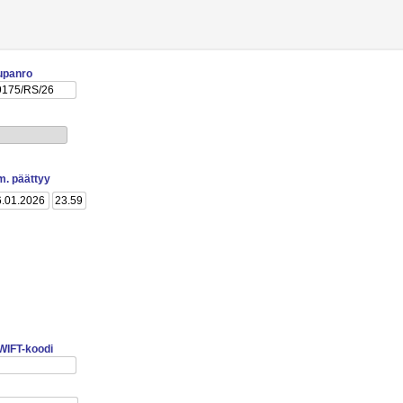
upanro
lm. päättyy
WIFT-koodi