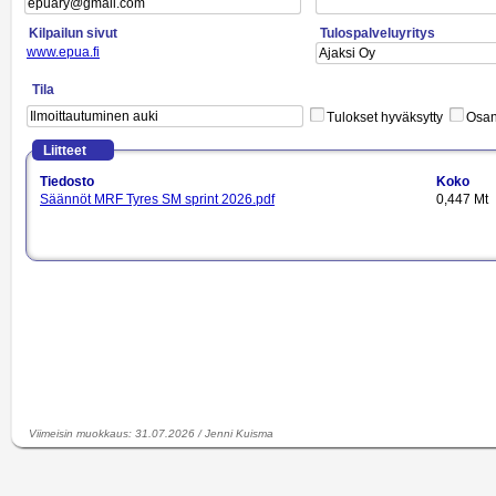
Kilpailun sivut
Tulospalveluyritys
www.epua.fi
Tila
Tulokset hyväksytty
Osano
Liitteet
Tiedosto
Koko
Säännöt MRF Tyres SM sprint 2026.pdf
0,447 Mt
Viimeisin muokkaus
:
31.07.2026
/
Jenni Kuisma