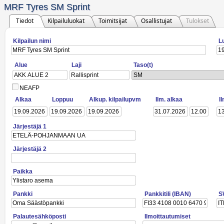
MRF Tyres SM Sprint
Tiedot
Kilpailuluokat
Toimitsijat
Osallistujat
Tulokset
Kilpailun nimi
L
Alue
Laji
Taso(t)
SM
NEAFP
Alkaa
Loppuu
Alkup. kilpailupvm
Ilm. alkaa
I
Järjestäjä 1
Järjestäjä 2
Paikka
Pankki
Pankkitili (IBAN)
S
Palautesähköposti
Ilmoittautumiset