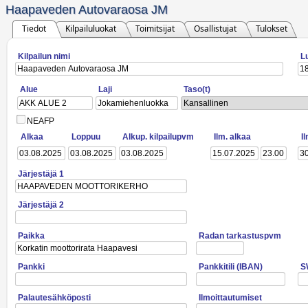
Haapaveden Autovaraosa JM
Tiedot
Kilpailuluokat
Toimitsijat
Osallistujat
Tulokset
Kilpailun nimi
L
Alue
Laji
Taso(t)
Kansallinen
NEAFP
Alkaa
Loppuu
Alkup. kilpailupvm
Ilm. alkaa
I
Järjestäjä 1
Järjestäjä 2
Paikka
Radan tarkastuspvm
Pankki
Pankkitili (IBAN)
S
Palautesähköposti
Ilmoittautumiset