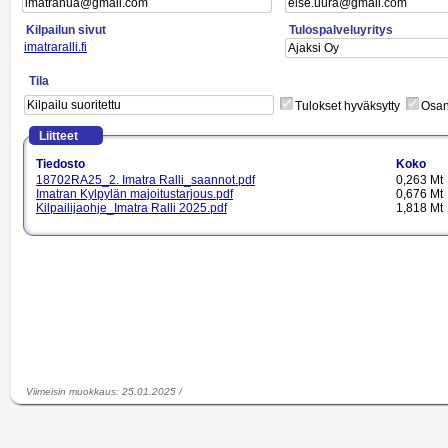
Kilpailun sivut
Tulospalveluyritys
imatraralli.fi
Tila
Tulokset hyväksytty
Osano
Liitteet
Tiedosto
Koko
18702RA25_2. Imatra Ralli_saannot.pdf
0,263 Mt
Imatran Kylpylän majoitustarjous.pdf
0,676 Mt
Kilpailijaohje_Imatra Ralli 2025.pdf
1,818 Mt
Viimeisin muokkaus
:
25.01.2025
/