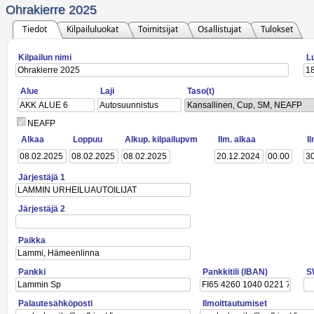
Ohrakierre 2025
Tiedot
Kilpailuluokat
Toimitsijat
Osallistujat
Tulokset
Kilpailun nimi
L
Alue
Laji
Taso(t)
Kansallinen, Cup, SM, NEAFP
NEAFP
Alkaa
Loppuu
Alkup. kilpailupvm
Ilm. alkaa
I
Järjestäjä 1
Järjestäjä 2
Paikka
Pankki
Pankkitili (IBAN)
S
Palautesähköposti
Ilmoittautumiset