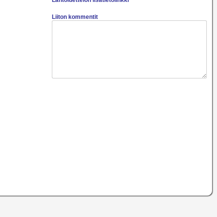
Lähtöluettelon lisätietolinkki
Liiton kommentit