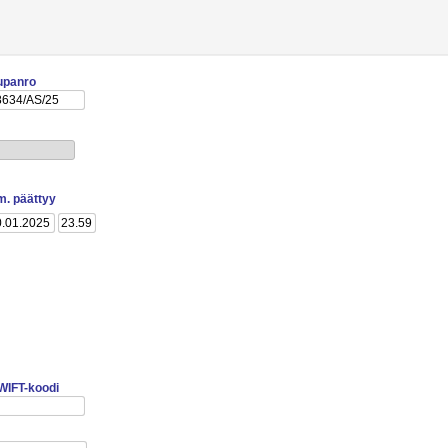
upanro
lm. päättyy
WIFT-koodi