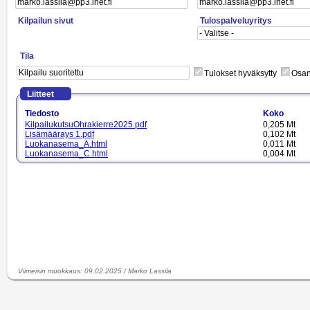
Kilpailun sivut
Tulospalveluyritys
Tila
Tulokset hyväksytty
Osano
Liitteet
Tiedosto
Koko
KilpailukutsuOhrakierre2025.pdf
0,205 Mt
Lisämäärays 1.pdf
0,102 Mt
Luokanasema_A.html
0,011 Mt
Luokanasema_C.html
0,004 Mt
Luokanasema_C.html
0,004 Mt
Luokanasema_CUP.html
0,007 Mt
Luokanasema_M.html
0,005 Mt
Luokanasema_SM.html
0,015 Mt
Luokantulos_A (1).html
0,003 Mt
Luokantulos_CUP.html
0,003 Mt
Luokantulos_M.html
0,002 Mt
Luokantulos_SM (1).html
0,005 Mt
Lähtöluettelo.pdf
0,185 Mt
Majoitus Mainiemi.png
0,210 Mt
Viimeisin muokkaus
:
09.02.2025
/
Marko Lassila