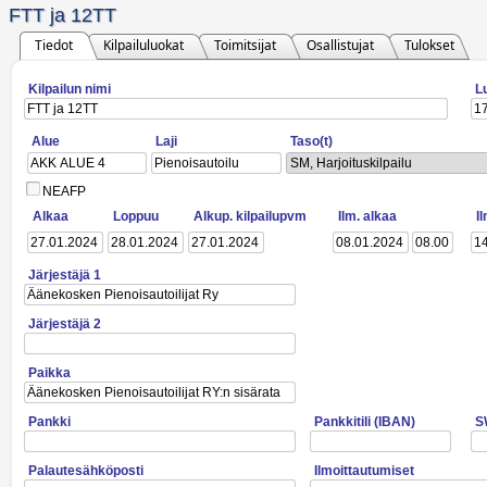
FTT ja 12TT
Tiedot
Kilpailuluokat
Toimitsijat
Osallistujat
Tulokset
Kilpailun nimi
L
Alue
Laji
Taso(t)
SM, Harjoituskilpailu
NEAFP
Alkaa
Loppuu
Alkup. kilpailupvm
Ilm. alkaa
I
Järjestäjä 1
Järjestäjä 2
Paikka
Pankki
Pankkitili (IBAN)
S
Palautesähköposti
Ilmoittautumiset