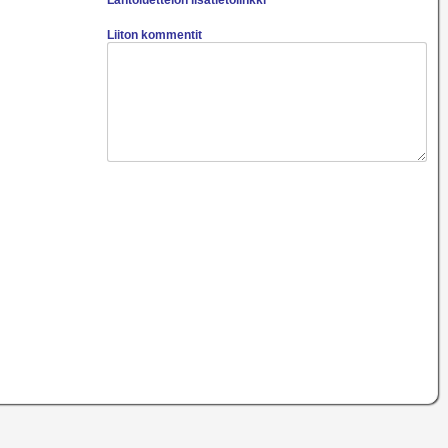
Lähtöluettelon lisätietolinkki
Liiton kommentit