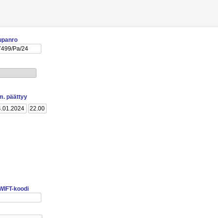
upanro
lm. päättyy
WIFT-koodi