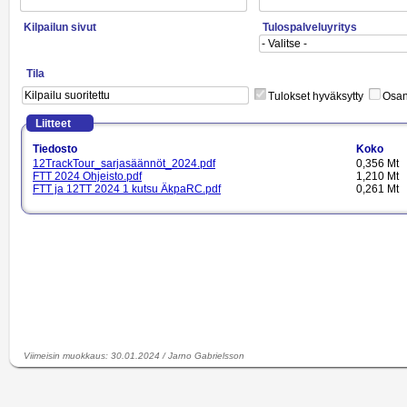
Kilpailun sivut
Tulospalveluyritys
Tila
Tulokset hyväksytty
Osano
Liitteet
Tiedosto
Koko
12TrackTour_sarjasäännöt_2024.pdf
0,356 Mt
FTT 2024 Ohjeisto.pdf
1,210 Mt
FTT ja 12TT 2024 1 kutsu ÄkpaRC.pdf
0,261 Mt
Viimeisin muokkaus
:
30.01.2024
/
Jarno Gabrielsson