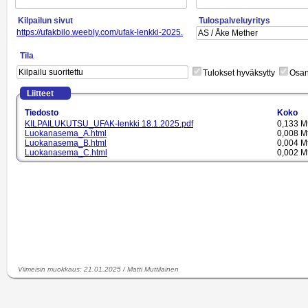
Kilpailun sivut
Tulospalveluyritys
https://ufakbilo.weebly.com/ufak-lenkki-2025.html
Tila
Tulokset hyväksytty
Osano
Liitteet
Tiedosto
Koko
KILPAILUKUTSU_UFAK-lenkki 18.1.2025.pdf
0,133 M
Luokanasema_A.html
0,008 M
Luokanasema_B.html
0,004 M
Luokanasema_C.html
0,002 M
Luokanasema_M.html
0,005 M
Luokanasema_SM.html
0,012 M
Luokantulos_A.html
0,003 M
Luokantulos_B.html
0,002 M
Luokantulos_C.html
0,001 M
Luokantulos_M.html
0,002 M
Luokantulos_SM.html
0,004 M
Lähtöluettelo 18.1.2025.pdf
0,893 M
Viimeisin muokkaus
:
21.01.2025
/
Matti Muttilainen