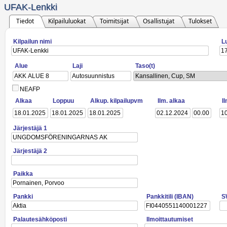
UFAK-Lenkki
Tiedot
Kilpailuluokat
Toimitsijat
Osallistujat
Tulokset
Kilpailun nimi
L
Alue
Laji
Taso(t)
Kansallinen, Cup, SM
NEAFP
Alkaa
Loppuu
Alkup. kilpailupvm
Ilm. alkaa
I
Järjestäjä 1
Järjestäjä 2
Paikka
Pankki
Pankkitili (IBAN)
S
Palautesähköposti
Ilmoittautumiset