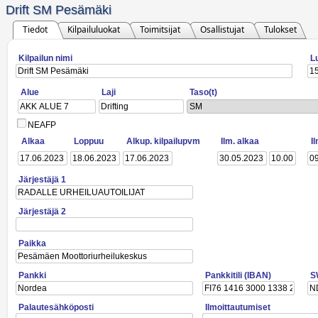
Drift SM Pesämäki
Tiedot
Kilpailuluokat
Toimitsijat
Osallistujat
Tulokset
Kilpailun nimi
L
Alue
Laji
Taso(t)
SM
NEAFP
Alkaa
Loppuu
Alkup. kilpailupvm
Ilm. alkaa
I
Järjestäjä 1
Järjestäjä 2
Paikka
Pankki
Pankkitili (IBAN)
S
Palautesähköposti
Ilmoittautumiset