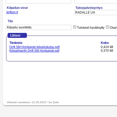
Kilpailun sivut
Tulospalveluyritys
driftsm.fi
Tila
Tulokset hyväksytty
Osano
Liitteet
Tiedosto
Koko
Drift SM Honkajoki kilpailukutsu.pdf
0,424 Mt
Kilpailijainfo Drift SM Honkajoki.pdf
0,370 Mt
Viimeisin muokkaus
:
22.06.2023
/
Isa Qvist