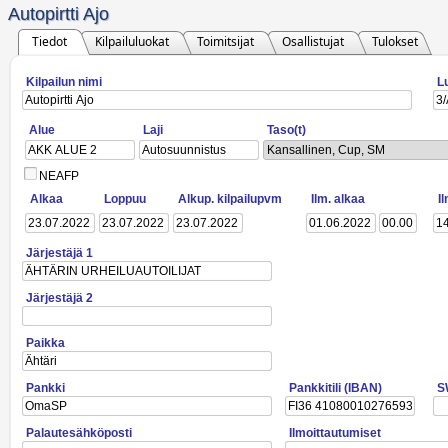
Autopirtti Ajo
Tiedot
Kilpailuluokat
Toimitsijat
Osallistujat
Tulokset
Kilpailun nimi
L
Alue
Laji
Taso(t)
Kansallinen, Cup, SM
NEAFP
Alkaa
Loppuu
Alkup. kilpailupvm
Ilm. alkaa
I
Järjestäjä 1
Järjestäjä 2
Paikka
Pankki
Pankkitili (IBAN)
S
Palautesähköposti
Ilmoittautumiset