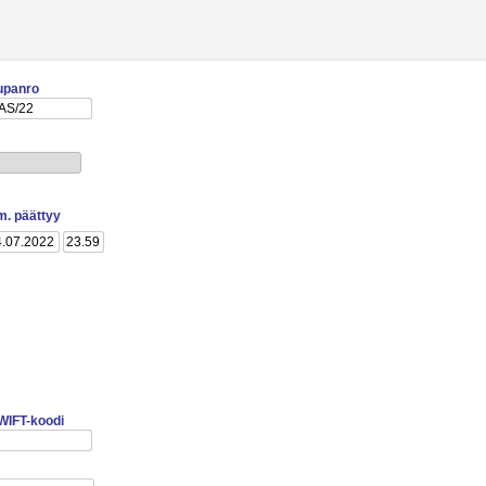
upanro
lm. päättyy
WIFT-koodi