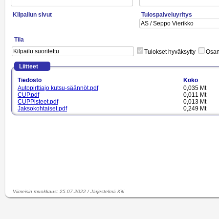
Kilpailun sivut
Tulospalveluyritys
Tila
Tulokset hyväksytty
Osano
Liitteet
Tiedosto
Koko
Autopirttiajo kutsu-säännöt.pdf
0,035 Mt
CUP.pdf
0,011 Mt
CUPPisteet.pdf
0,013 Mt
Jaksokohtaiset.pdf
0,249 Mt
Jaksokohtaiset.xlsx
0,024 Mt
Luokka_A.pdf
0,011 Mt
Luokka_C.pdf
0,010 Mt
Luokka_M.pdf
0,010 Mt
lähtöluettelo.pdf
0,348 Mt
SM.pdf
0,012 Mt
Viimeisin muokkaus
:
25.07.2022
/
Järjestelmä Kiti