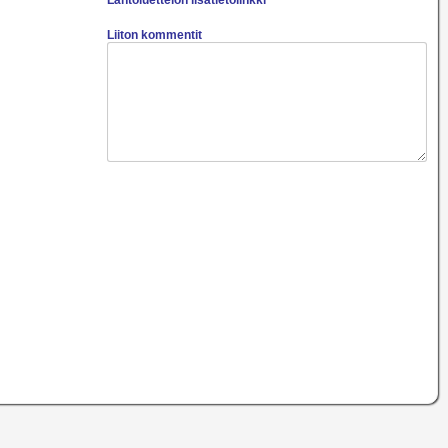
Lähtöluettelon lisätietolinkki
Liiton kommentit