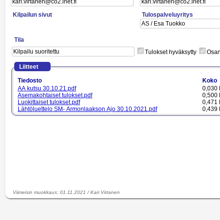
Kilpailun sivut
Tulospalveluyritys
Tila
Tulokset hyväksytty
Osano
Liitteet
Tiedosto
Koko
AA kutsu 30.10.21.pdf
0,030 
Asemakohtaiset tulokset.pdf
0,500 
Luokittaiset tulokset.pdf
0,471 
Lähtöluettelo SM- Armonlaakson Ajo 30.10.2021.pdf
0,439 
Trailerit.pdf
0,172 
Viimeisin muokkaus
:
01.11.2021
/
Kari Virtanen