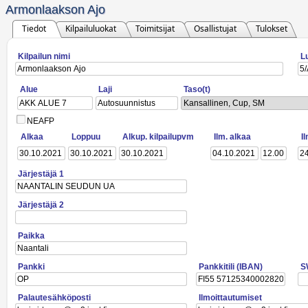
Armonlaakson Ajo
Tiedot
Kilpailuluokat
Toimitsijat
Osallistujat
Tulokset
Kilpailun nimi
L
Alue
Laji
Taso(t)
Kansallinen, Cup, SM
NEAFP
Alkaa
Loppuu
Alkup. kilpailupvm
Ilm. alkaa
I
Järjestäjä 1
Järjestäjä 2
Paikka
Pankki
Pankkitili (IBAN)
S
Palautesähköposti
Ilmoittautumiset