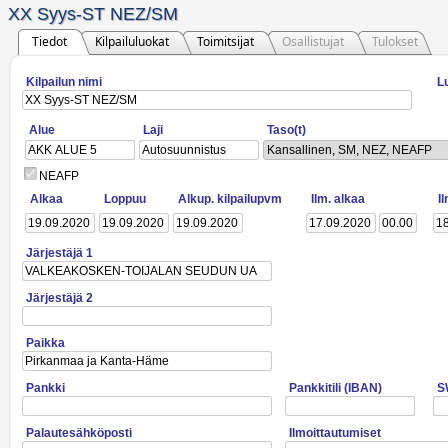
XX Syys-ST NEZ/SM
Tiedot
Kilpailuluokat
Toimitsijat
Osallistujat
Tulokset
Kilpailun nimi
L
Alue
Laji
Taso(t)
Kansallinen, SM, NEZ, NEAFP
NEAFP
Alkaa
Loppuu
Alkup. kilpailupvm
Ilm. alkaa
I
Järjestäjä 1
Järjestäjä 2
Paikka
Pankki
Pankkitili (IBAN)
S
Palautesähköposti
Ilmoittautumiset