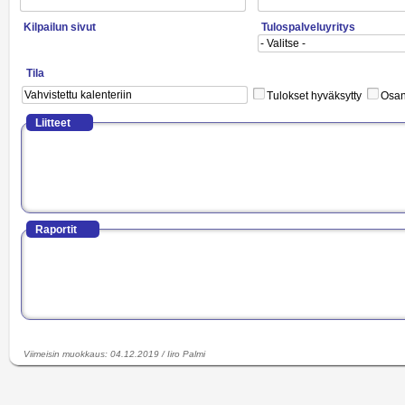
Kilpailun sivut
Tulospalveluyritys
Tila
Tulokset hyväksytty
Osano
Liitteet
Raportit
Viimeisin muokkaus
:
04.12.2019
/
Iiro Palmi