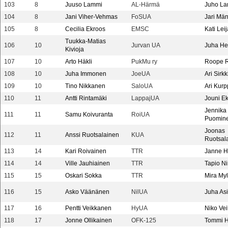
103
8
Juuso Lammi
AL-Härmä
Juho L
104
8
Jani Viher-Vehmas
FoSUA
Jari Män
105
8
Cecilia Ekroos
EMSC
Kati Leij
Tuukka-Matias
106
10
Jurvan UA
Juha He
Kivioja
107
10
Arto Häkli
PukMu ry
Roope 
108
10
Juha Immonen
JoeUA
Ari Sirkk
109
10
Tino Nikkanen
SaloUA
Ari Kur
110
11
Antti Rintamäki
LappajUA
Jouni E
Jennika
111
11
Samu Koivuranta
RoiUA
Puomin
Joonas
112
11
Anssi Ruotsalainen
KUA
Ruotsal
113
14
Kari Roivainen
TTR
Janne Hö
114
14
Ville Jauhiainen
TTR
Tapio N
115
15
Oskari Sokka
TTR
Mira My
116
15
Asko Väänänen
NilUA
Juha As
117
16
Pentti Veikkanen
HyUA
Niko Ve
118
17
Jonne Ollikainen
OFK-125
Tommi H