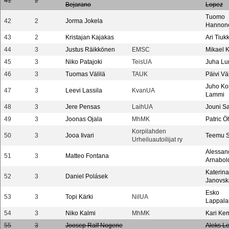
41
2
Bejarano
Lopez
Tuomo
42
2
Jorma Jokela
Hannon
43
2
Kristajan Kajakas
Ari Tiu
44
3
Justus Räikkönen
EMSC
Mikael 
45
3
Niko Patajoki
TeisUA
Juha L
46
3
Tuomas Välilä
TAUK
Päivi Väl
Juho Ko
47
3
Leevi Lassila
KvanUA
Lammi
48
3
Jere Pensas
LaihUA
Jouni Sa
49
3
Joonas Ojala
MhMK
Patric 
Korpilahden
50
3
Jooa Iivari
Teemu S
Urheiluautoilijat ry
Alessan
51
3
Matteo Fontana
Arnabol
Katerina
52
3
Daniel Polásek
Janovsk
Esko
53
3
Topi Kärki
NilUA
Lappala
54
3
Niko Kalmi
MhMK
Kari Ke
55
3
Joosep Ralf Nogene
Aleks L