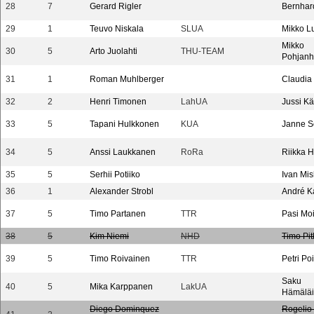
28
7
Gerard Rigler
Bernhard
29
1
Teuvo Niskala
SLUA
Mikko L
Mikko
30
5
Arto Juolahti
THU-TEAM
Pohjanh
31
1
Roman Muhlberger
Claudia
32
2
Henri Timonen
LahUA
Jussi Kä
33
5
Tapani Hulkkonen
KUA
Janne S
34
5
Anssi Laukkanen
RoRa
Riikka 
35
5
Serhii Potiiko
Ivan Mi
36
1
Alexander Strobl
André K
37
5
Timo Partanen
TTR
Pasi Mo
38
5
Kim Niemi
NHD
Timo Pi
39
5
Timo Roivainen
TTR
Petri P
Saku
40
5
Mika Karppanen
LakUA
Hämälä
Diego Dominquez
Rogelio