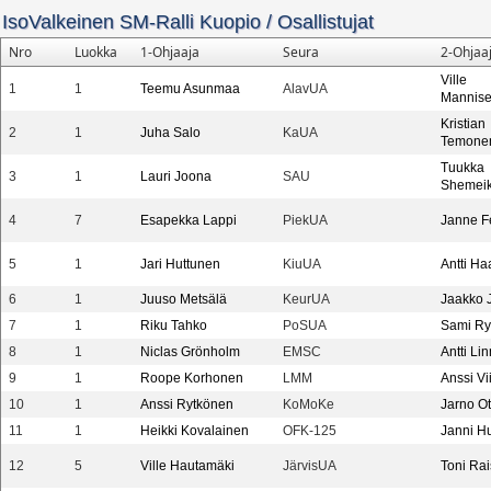
IsoValkeinen SM-Ralli Kuopio
/
Osallistujat
Nro
Luokka
1-Ohjaaja
Seura
2-Ohjaa
Ville
1
1
Teemu Asunmaa
AlavUA
Mannis
Kristian
2
1
Juha Salo
KaUA
Temone
Tuukka
3
1
Lauri Joona
SAU
Shemei
4
7
Esapekka Lappi
PiekUA
Janne F
5
1
Jari Huttunen
KiuUA
Antti Ha
6
1
Juuso Metsälä
KeurUA
Jaakko J
7
1
Riku Tahko
PoSUA
Sami R
8
1
Niclas Grönholm
EMSC
Antti Li
9
1
Roope Korhonen
LMM
Anssi Vi
10
1
Anssi Rytkönen
KoMoKe
Jarno O
11
1
Heikki Kovalainen
OFK-125
Janni H
12
5
Ville Hautamäki
JärvisUA
Toni Rai