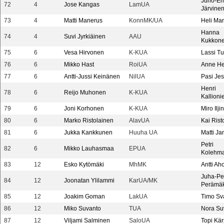
Juho-Er
72
4
Jose Kangas
LamUA
Järvine
73
4
Matti Manerus
KonnMK/UA
Heli Ma
Hanna
74
4
Suvi Jyrkiäinen
AAU
Kukkon
75
6
Vesa Hirvonen
K-KUA
Lassi T
76
6
Mikko Hast
RoiUA
Anne H
77
6
Antti-Jussi Keinänen
NilUA
Pasi Jes
Henri
78
6
Reijo Muhonen
K-KUA
Kallioni
79
6
Joni Korhonen
K-KUA
Miro Ilji
80
6
Marko Ristolainen
AlavUA
Kai Rist
81
6
Jukka Kankkunen
Huuha UA
Matti J
Petri
82
6
Mikko Lauhasmaa
EPUA
Kolehm
83
12
Esko Kytömäki
MhMK
Antti Ah
Juha-Pe
84
12
Joonatan Ylilammi
KarUA/MK
Perämäk
85
12
Joakim Goman
LakUA
Timo Sv
86
12
Miko Suvanto
TUA
Nora Su
87
12
Viljami Salminen
SaloUA
Topi Kär