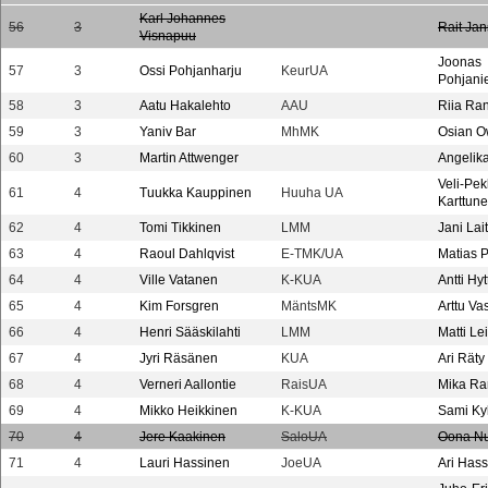
Karl Johannes
56
3
Rait Ja
Visnapuu
Joonas
57
3
Ossi Pohjanharju
KeurUA
Pohjani
58
3
Aatu Hakalehto
AAU
Riia Ra
59
3
Yaniv Bar
MhMK
Osian 
60
3
Martin Attwenger
Angelika
Veli-Pe
61
4
Tuukka Kauppinen
Huuha UA
Karttun
62
4
Tomi Tikkinen
LMM
Jani Lai
63
4
Raoul Dahlqvist
E-TMK/UA
Matias 
64
4
Ville Vatanen
K-KUA
Antti Hy
65
4
Kim Forsgren
MäntsMK
Arttu Va
66
4
Henri Sääskilahti
LMM
Matti Lei
67
4
Jyri Räsänen
KUA
Ari Räty
68
4
Verneri Aallontie
RaisUA
Mika Ra
69
4
Mikko Heikkinen
K-KUA
Sami Ky
70
4
Jere Kaakinen
SaloUA
Oona N
71
4
Lauri Hassinen
JoeUA
Ari Has