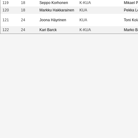
119
18
Seppo Korhonen
K-KUA
Mikael 
120
18
Markku Hakkarainen
KUA
Pekka L
121
24
Joona Häyrinen
KUA
Toni Kol
122
24
Kari Barck
K-KUA
Marko B