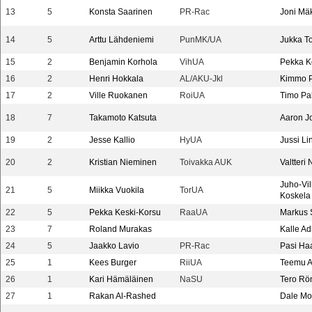
13
5
Konsta Saarinen
PR-Rac
Joni Mä
14
5
Arttu Lähdeniemi
PunMK/UA
Jukka T
15
2
Benjamin Korhola
VihUA
Pekka K
16
2
Henri Hokkala
AL/AKU-Jkl
Kimmo 
17
2
Ville Ruokanen
RoiUA
Timo Pal
18
7
Takamoto Katsuta
Aaron J
19
2
Jesse Kallio
HyUA
Jussi Li
20
2
Kristian Nieminen
Toivakka AUK
Valtteri
Juho-Vil
21
5
Miikka Vuokila
TorUA
Koskela
22
5
Pekka Keski-Korsu
RaaUA
Markus S
23
7
Roland Murakas
Kalle Ad
24
5
Jaakko Lavio
PR-Rac
Pasi Ha
25
1
Kees Burger
RiiUA
Teemu A
26
1
Kari Hämäläinen
NaSU
Tero R
27
1
Rakan Al-Rashed
Dale Mo