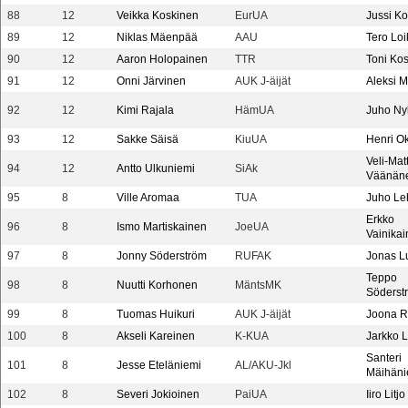
88
12
Veikka Koskinen
EurUA
Jussi K
89
12
Niklas Mäenpää
AAU
Tero Lo
90
12
Aaron Holopainen
TTR
Toni Ko
91
12
Onni Järvinen
AUK J-äijät
Aleksi Ma
92
12
Kimi Rajala
HämUA
Juho N
93
12
Sakke Säisä
KiuUA
Henri O
Veli-Matt
94
12
Antto Ulkuniemi
SiAk
Väänän
95
8
Ville Aromaa
TUA
Juho Le
Erkko
96
8
Ismo Martiskainen
JoeUA
Vainika
97
8
Jonny Söderström
RUFAK
Jonas L
Teppo
98
8
Nuutti Korhonen
MäntsMK
Söderst
99
8
Tuomas Huikuri
AUK J-äijät
Joona 
100
8
Akseli Kareinen
K-KUA
Jarkko 
Santeri
101
8
Jesse Eteläniemi
AL/AKU-Jkl
Mäihäni
102
8
Severi Jokioinen
PaiUA
Iiro Litjo