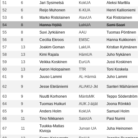
51
6
Jari Sysimetsä
KokUA
Aleksi Marttila
52
6
Reijo Muhonen
K-KUA
Henri Kallioniemi
53
6
Marko Ristolainen
AlavUA
Kai Ristolainen
54
8
Hanna Yrjölä
LahUA
Sami Saari
55
8
Suvi Jyrkiäinen
AAU
Tuomas Pöntinen
56
8
Cecilia Ekroos
EMSC
Hanna Kukkonen
57
13
Joakim Goman
LakUA
Kristian Kylmänen
58
13
Kimi Rajala
HämUA
Juho Nykänen
59
13
Veikka Koskinen
EurUA
Jussi Koskinen
60
13
Aaron Holopainen
TTR
Toni Koskela
61
9
Juuso Lammi
AL-Härmä
Juho Lammi
62
9
Jesse Eteläniemi
AL/AKU-Jkl
Santeri Mäihäniem
63
9
Nuutti Korhonen
MäntsMK
Teppo Söderström
64
9
Tuomas Huikuri
AUK J-äijät
Joona Rönkkö
65
9
Anders Holm
KokUA
Samuel Holm
66
11
Tino Nikkanen
SaloUA
Pasi Nurmi
Tuukka-Matias
67
11
Jurvan UA
Juha Heinonen
Kivioja