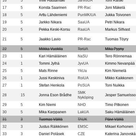
16
5
Ville Hautamäki
JärvisUA
Toni Raiski
17
5
Konsta Saarinen
PR-Rac
Joni Mäkelä
18
5
Arttu Lähdeniemi
PunMK/UA
Jukka Toivonen
19
5
Jarkko Nikara
SaaUA
Petri Nikara
20
5
Pekka Keski-Korsu
RaaUA
Markus Silfvast
21
5
Jaakko Lavio
PR-Rac
Tuomas Töyry
22
5
Miikka Vuokila
TorUA
Mika Pyyny
23
1
Kari Hämäläinen
NaSU
Tero Rönnemaa
24
1
Tommi Jylhä
JyvUA
Kimmo Nevanpää
25
5
Mats Rinne
YkUa
Kim Niemelä
26
1
Jussi Keskiniva
RoiUA
Mikko Kaikkonen
27
1
Stefan Henkola
PoSUA
Toni Nuikka
SMK
28
15
Jonna Eson Brådhe
Jesper Samuelsso
Nyköping
29
5
Kim Niemi
NHD
Timo Pitkonen
30
5
Mika Karppanen
LakUA
Saku Hämäläinen
31
3
Tuomas Välilä
TAUK
Päivi Välilä
32
3
Justus Räikkönen
EMSC
Mikael Korhonen
33
3
Daniel Polásek
CZE
Katerina Janovská