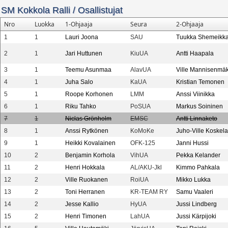
SM Kokkola Ralli
/
Osallistujat
Nro
Luokka
1-Ohjaaja
Seura
2-Ohjaaja
1
1
Lauri Joona
SAU
Tuukka Shemeikk
2
1
Jari Huttunen
KiuUA
Antti Haapala
3
1
Teemu Asunmaa
AlavUA
Ville Mannisenmäk
4
1
Juha Salo
KaUA
Kristian Temonen
5
1
Roope Korhonen
LMM
Anssi Viinikka
6
1
Riku Tahko
PoSUA
Markus Soininen
7
1
Niclas Grönholm
EMSC
Antti Linnaketo
8
1
Anssi Rytkönen
KoMoKe
Juho-Ville Koskela
9
1
Heikki Kovalainen
OFK-125
Janni Hussi
10
2
Benjamin Korhola
VihUA
Pekka Kelander
11
2
Henri Hokkala
AL/AKU-Jkl
Kimmo Pahkala
12
2
Ville Ruokanen
RoiUA
Mikko Lukka
13
2
Toni Herranen
KR-TEAM RY
Samu Vaaleri
14
2
Jesse Kallio
HyUA
Jussi Lindberg
15
2
Henri Timonen
LahUA
Jussi Kärpijoki