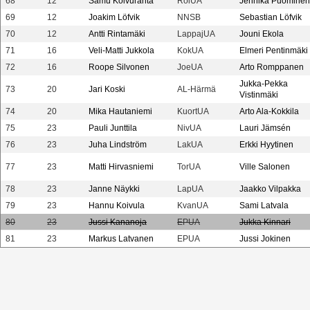
68
12
Samu Koivuranta
RoiUA
Jennika Puominen
69
12
Joakim Löfvik
NNSB
Sebastian Löfvik
70
12
Antti Rintamäki
LappajUA
Jouni Ekola
71
16
Veli-Matti Jukkola
KokUA
Elmeri Pentinmäki
72
16
Roope Silvonen
JoeUA
Arto Romppanen
Jukka-Pekka
73
20
Jari Koski
AL-Härmä
Vistinmäki
74
20
Mika Hautaniemi
KuortUA
Arto Ala-Kokkila
75
23
Pauli Junttila
NivUA
Lauri Jämsén
76
23
Juha Lindström
LakUA
Erkki Hyytinen
77
23
Matti Hirvasniemi
TorUA
Ville Salonen
78
23
Janne Näykki
LapUA
Jaakko Vilpakka
79
23
Hannu Koivula
KvanUA
Sami Latvala
80
23
Jussi Kananoja
EPUA
Jukka Kinnari
81
23
Markus Latvanen
EPUA
Jussi Jokinen