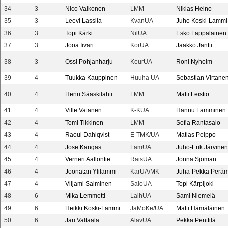
34
3
Nico Valkonen
LMM
Niklas Heino
35
3
Leevi Lassila
KvanUA
Juho Koski-Lammi
36
3
Topi Kärki
NilUA
Esko Lappalainen
37
3
Jooa Iivari
KorUA
Jaakko Jäntti
38
3
Ossi Pohjanharju
KeurUA
Roni Nyholm
39
4
Tuukka Kauppinen
Huuha UA
Sebastian Virtane
40
4
Henri Sääskilahti
LMM
Matti Leistiö
41
4
Ville Vatanen
K-KUA
Hannu Lamminen
42
4
Tomi Tikkinen
LMM
Sofia Rantasalo
43
4
Raoul Dahlqvist
E-TMK/UA
Matias Peippo
44
4
Jose Kangas
LamUA
Juho-Erik Järvinen
45
4
Verneri Aallontie
RaisUA
Jonna Sjöman
46
4
Joonatan Ylilammi
KarUA/MK
Juha-Pekka Peräm
47
4
Viljami Salminen
SaloUA
Topi Kärpijoki
48
6
Mika Lemmetti
LaihUA
Sami Niemelä
49
6
Heikki Koski-Lammi
JaMoKe/UA
Matti Hämäläinen
50
6
Jari Valtaala
AlavUA
Pekka Penttilä