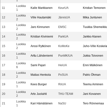
1
Luokka
11
Kalle Markkanen
KeurUA
Kristian Temonen
1
Luokka
12
Ville Hautamäki
JärvisUA
Mika Juntunen
2
Luokka
13
Jaro Kinnunen
EMSC
Tuukka Shemeikk
2
Luokka
14
Kristian Kiviniemi
ParkUA
Jarkko Alanen
2
Luokka
15
Anssi Rytkönen
KoMoKe
Juho-Ville Koskel
2
Luokka
16
Arttu Lähdeniemi
PunMK/UA
Jukka Toivonen
1
Luokka
17
Sami Pajari
HeiUA
Enni Mälkönen
6
Luokka
18
Matias Henkola
PoSUA
Patric Öhman
2
Luokka
19
Kees Burger
RiiUA
Teemu Arminen
1
Luokka
20
Arto Juolahti
THU-TEAM
Jani Kovanen
2
Luokka
21
Kari Hämäläinen
NaSU
Tero Rönnemaa
1