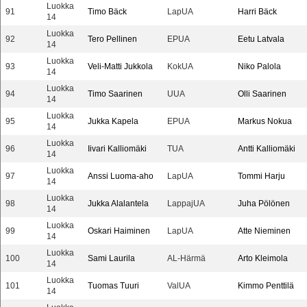
Luokka
91
Timo Bäck
LapUA
Harri Bäck
14
Luokka
92
Tero Pellinen
EPUA
Eetu Latvala
14
Luokka
93
Veli-Matti Jukkola
KokUA
Niko Palola
14
Luokka
94
Timo Saarinen
UUA
Olli Saarinen
14
Luokka
95
Jukka Kapela
EPUA
Markus Nokua
14
Luokka
96
Iivari Kalliomäki
TUA
Antti Kalliomäki
14
Luokka
97
Anssi Luoma-aho
LapUA
Tommi Harju
14
Luokka
98
Jukka Alalantela
LappajUA
Juha Pölönen
14
Luokka
99
Oskari Haiminen
LapUA
Atte Nieminen
14
Luokka
100
Sami Laurila
AL-Härmä
Arto Kleimola
14
Luokka
101
Tuomas Tuuri
ValUA
Kimmo Penttilä
14