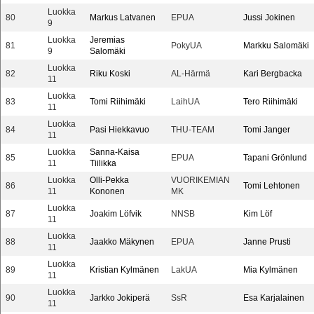
Luokka
80
Markus Latvanen
EPUA
Jussi Jokinen
9
Luokka
Jeremias
81
PokyUA
Markku Salomäki
9
Salomäki
Luokka
82
Riku Koski
AL-Härmä
Kari Bergbacka
11
Luokka
83
Tomi Riihimäki
LaihUA
Tero Riihimäki
11
Luokka
84
Pasi Hiekkavuo
THU-TEAM
Tomi Janger
11
Luokka
Sanna-Kaisa
85
EPUA
Tapani Grönlund
11
Tiilikka
Luokka
Olli-Pekka
VUORIKEMIAN
86
Tomi Lehtonen
11
Kononen
MK
Luokka
87
Joakim Löfvik
NNSB
Kim Löf
11
Luokka
88
Jaakko Mäkynen
EPUA
Janne Prusti
11
Luokka
89
Kristian Kylmänen
LakUA
Mia Kylmänen
11
Luokka
90
Jarkko Jokiperä
SsR
Esa Karjalainen
11