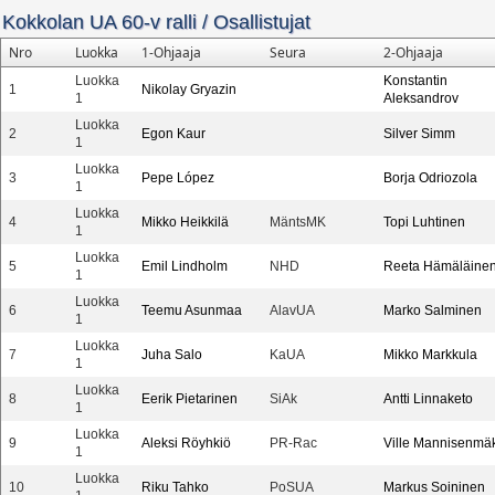
Kokkolan UA 60-v ralli
/
Osallistujat
Nro
Luokka
1-Ohjaaja
Seura
2-Ohjaaja
Luokka
Konstantin
1
Nikolay Gryazin
1
Aleksandrov
Luokka
2
Egon Kaur
Silver Simm
1
Luokka
3
Pepe López
Borja Odriozola
1
Luokka
4
Mikko Heikkilä
MäntsMK
Topi Luhtinen
1
Luokka
5
Emil Lindholm
NHD
Reeta Hämäläine
1
Luokka
6
Teemu Asunmaa
AlavUA
Marko Salminen
1
Luokka
7
Juha Salo
KaUA
Mikko Markkula
1
Luokka
8
Eerik Pietarinen
SiAk
Antti Linnaketo
1
Luokka
9
Aleksi Röyhkiö
PR-Rac
Ville Mannisenmä
1
Luokka
10
Riku Tahko
PoSUA
Markus Soininen