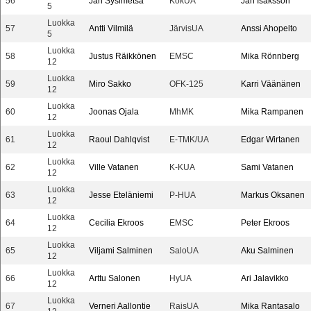
56
Jari Sysimetsä
KokUA
Jan Isaksson
5
Luokka
57
Antti Vilmilä
JärvisUA
Anssi Ahopelto
5
Luokka
58
Justus Räikkönen
EMSC
Mika Rönnberg
12
Luokka
59
Miro Sakko
OFK-125
Karri Väänänen
12
Luokka
60
Joonas Ojala
MhMK
Mika Rampanen
12
Luokka
61
Raoul Dahlqvist
E-TMK/UA
Edgar Wirtanen
12
Luokka
62
Ville Vatanen
K-KUA
Sami Vatanen
12
Luokka
63
Jesse Eteläniemi
P-HUA
Markus Oksanen
12
Luokka
64
Cecilia Ekroos
EMSC
Peter Ekroos
12
Luokka
65
Viljami Salminen
SaloUA
Aku Salminen
12
Luokka
66
Arttu Salonen
HyUA
Ari Jalavikko
12
Luokka
67
Verneri Aallontie
RaisUA
Mika Rantasalo