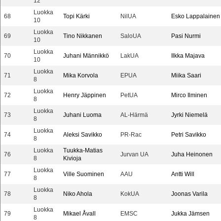
12
Luokka
68
Topi Kärki
NilUA
Esko Lappalainen
10
Luokka
69
Tino Nikkanen
SaloUA
Pasi Nurmi
10
Luokka
70
Juhani Männikkö
LakUA
Ilkka Majava
10
Luokka
71
Mika Korvola
EPUA
Miika Saari
8
Luokka
72
Henry Jäppinen
PetUA
Mirco Ilminen
8
Luokka
73
Juhani Luoma
AL-Härmä
Jyrki Niemelä
8
Luokka
74
Aleksi Savikko
PR-Rac
Petri Savikko
8
Luokka
Tuukka-Matias
76
Jurvan UA
Juha Heinonen
8
Kivioja
Luokka
77
Ville Suominen
AAU
Antti Will
8
Luokka
78
Niko Ahola
KokUA
Joonas Varila
8
Luokka
79
Mikael Åvall
EMSC
Jukka Jämsen
8