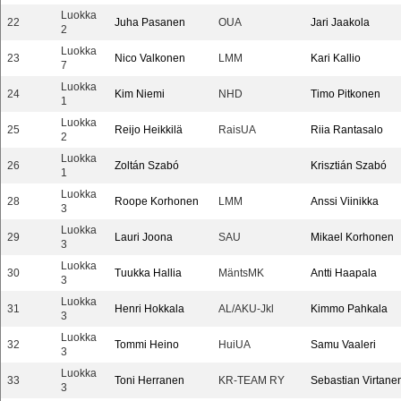
Luokka
22
Juha Pasanen
OUA
Jari Jaakola
2
Luokka
23
Nico Valkonen
LMM
Kari Kallio
7
Luokka
24
Kim Niemi
NHD
Timo Pitkonen
1
Luokka
25
Reijo Heikkilä
RaisUA
Riia Rantasalo
2
Luokka
26
Zoltán Szabó
Krisztián Szabó
1
Luokka
28
Roope Korhonen
LMM
Anssi Viinikka
3
Luokka
29
Lauri Joona
SAU
Mikael Korhonen
3
Luokka
30
Tuukka Hallia
MäntsMK
Antti Haapala
3
Luokka
31
Henri Hokkala
AL/AKU-Jkl
Kimmo Pahkala
3
Luokka
32
Tommi Heino
HuiUA
Samu Vaaleri
3
Luokka
33
Toni Herranen
KR-TEAM RY
Sebastian Virtane
3