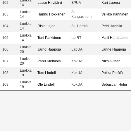
Luokka
102
Lasse Hirvijärvi
EPUA
Kari Luoma
14
Luokka
AL-
103
Hannu Hokkanen
Veikko Kanninen
14
Kangasniemi
Luokka
104
Risto Lejon
AL-Härmä
Petri Hanhila
14
Luokka
105
Toni Parkkinen
LprRT
Matti Hämäläinen
14
Luokka
106
Jarno Haapoja
LapUA
Janne Haapoja
20
Luokka
107
Panu Kleimola
KokUA
Niko Allinen
20
Luokka
108
Tom Lindell
KokUA
Pekka Perälä
19
Luokka
109
Ole Lindell
KokUA
Sebastian Holm
19