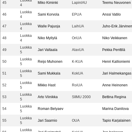
Luokka
45
Miko Kiminki
LapinlAU
Teemu Neuvonen
4
Luokka
46
Sami Korvola
EPUA
Anssi Vatilo
4
Luokka
47
Walle Pajuoja
LaihUA
Juho-Erik Järvine
4
Luokka
48
Niko Myllylä
OriUA
Niko Veikkanen
4
Luokka
49
Jari Valtaala
AlavUA
Pekka Penttilä
5
Luokka
50
Reijo Muhonen
K-KUA
Henri Kallioniemi
5
Luokka
51
Sami Mukkala
KokUA
Jari Halmekangas
5
Luokka
52
Mikko Hast
RoiUA
Anne Heinonen
5
Luokka
53
Arto Viinikka
SIIMU 2000
Bettina Regina
5
Luokka
54
Roman Belyaev
Marina Danilova
5
Luokka
55
Jari Saarnio
OUA
Tapio Karjalainen
5
Luokka